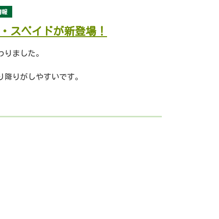
情報
・スペイドが新登場！
わりました。
り降りがしやすいです。
い勝手の良い車です。
ったりですね！