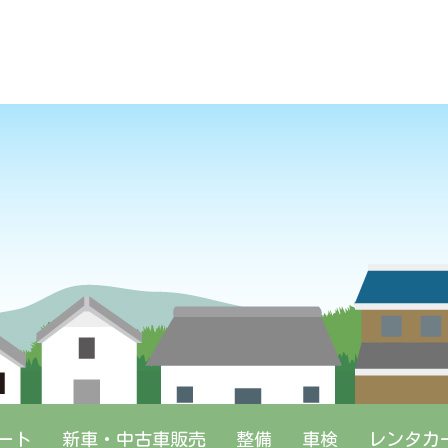
ート
新車・中古車販売
レンタカ
整備
車検